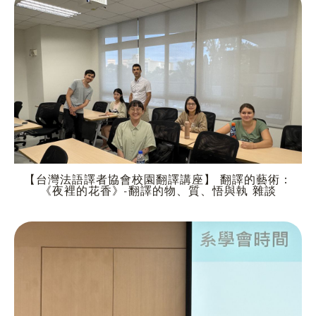
【台灣法語譯者協會校園翻譯講座】 翻譯的藝術：
《夜裡的花香》-翻譯的物、質、悟與執 雜談