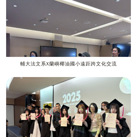
輔大法文系X蘭嶼椰油國小遠距跨文化交流