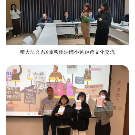
輔大法文系X蘭嶼椰油國小遠距跨文化交流