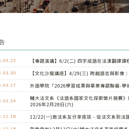
告
【專題演講】6/2(二) 四字成語在法漢翻譯課
6.05.22
【文化沙龍講座】4/29(三) 跨越語言與影
6.03.30
外語學院「2026學習成果與畢業專題聯展-
6.03.17
輔大法文系《法語系國家文化探索徵片競賽》
6.02.24
2026年2月28日(六)
12/22(一)旅法系友分享座談 - 從法文系到法國職場：A
5.11.18
5.11.18