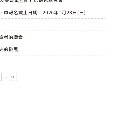
慶系友會暨黃孟蘭老師退休感恩會
報名截止日期：2026年1月28日(三)
：譯者的職責
術史的發展
...
>>