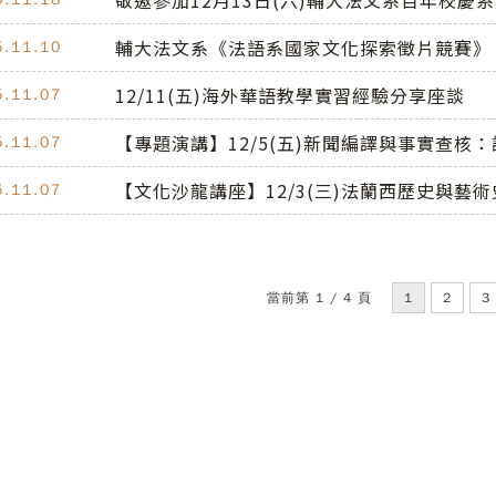
敬邀參加12月13日(六)輔大法文系百年校
輔大法文系《法語系國家文化探索徵片競賽》，
5.11.10
12/11(五)海外華語教學實習經驗分享座談
5.11.07
【專題演講】12/5(五)新聞編譯與事實查核
5.11.07
【文化沙龍講座】12/3(三)法蘭西歷史與藝
5.11.07
當前第 1 / 4 頁
1
2
3