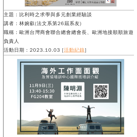
主題：比利時之求學與多元創業經驗談
講者：林婉叡(法文系第26屆系友)
職稱：歐洲台灣商會聯合總會總會長、歐洲地接順順旅遊
負責人
活動日期：2023.10.03
[
活動紀錄
]