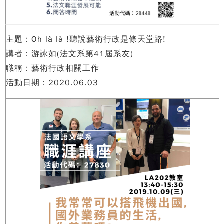
主題：Oh là là !聽說藝術行政是條天堂路!
講者：游詠如(法文系第41屆系友)
職稱：藝術行政相關工作
活動日期：2020.06.03