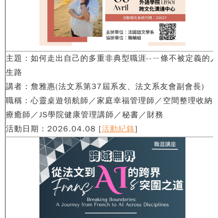
主題
：如何走出自己的多重非典型職涯--ㄧ條不被定義的
生路
講者：詹雅惠
(法文系第37屆系友、法文系友會副會長)
職稱：心靈桌遊領航師／家庭幸福管理師／空間整理收納
療癒師／JS學院健康管理講師／秘書／財務
活動日期：
2026.04.08 [
活動紀錄
]