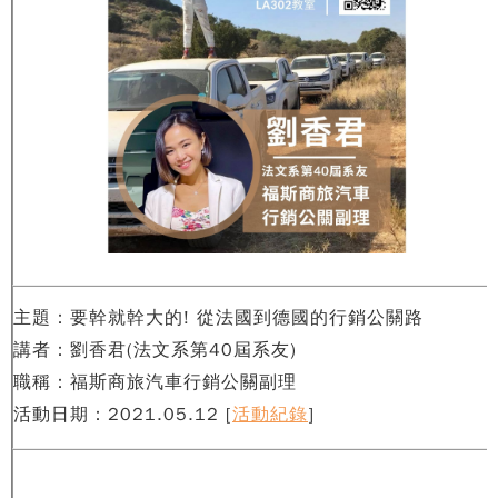
主題：要幹就幹大的! 從法國到德國的行銷公關路
講者：劉香君(法文系第40屆系友)
職稱：福斯商旅汽車行銷公關副理
活動日期：2021.05.12
[
活動紀錄
]