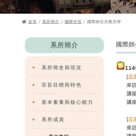
首頁
/
系所簡介
/
國際交流
/ 國際師生共教共學
國際師
系所簡介
系所簡史與現況
11
[
成
宗旨目標與特色
來訪教授
講座
基本素養與核心能力
講座日期
系所成員
[
成
來訪