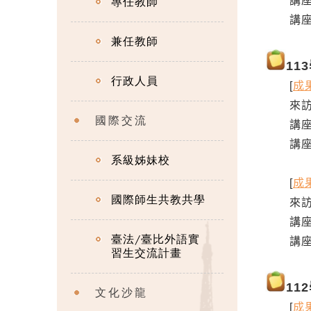
講座
專任教師
講座日期：
兼任教師
11
行政人員
[
成
來訪教授
國際交流
講座
講座日期
系級姊妹校
[
成
國際師生共教共學
來訪
講座
臺法/臺比外語實
講座日期
習生交流計畫
11
文化沙龍
[
成