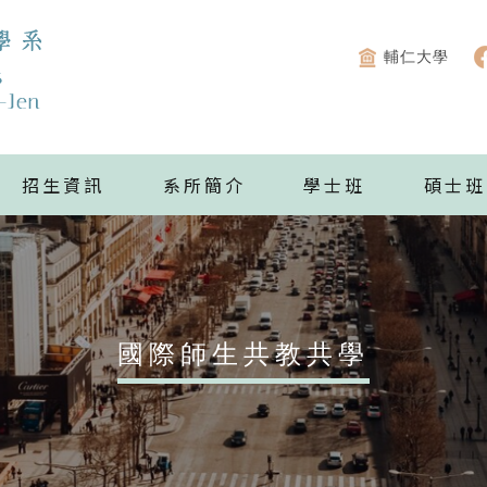
輔仁大學
招生資訊
系所簡介
學士班
碩士班
國際師生共教共學