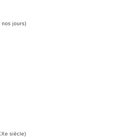
os jours)
e siècle)