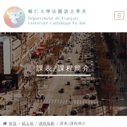
課表/課程簡介
首頁
/
碩士班
/
課程規劃
/ 課表/課程簡介