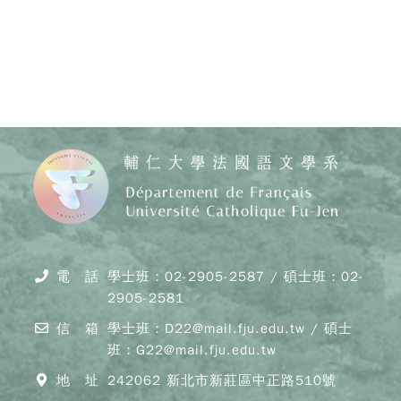
Copy
© 20
J
Cath
電 話
學士班：02-2905-2587 / 碩士班：02-
Unive
2905-2581
Depar
of F
信 箱
學士班：D22@mail.fju.edu.tw / 碩士
Lang
and C
班：G22@mail.fju.edu.tw
All R
地 址
242062 新北市新莊區中正路510號
Rese
Desi