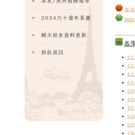
系友/系所相關報導
各項
2024六十週年系慶
捐款
輔大校友資料更新
各
捐款資訊
1
1
1
1
1
1
1
1
1
1