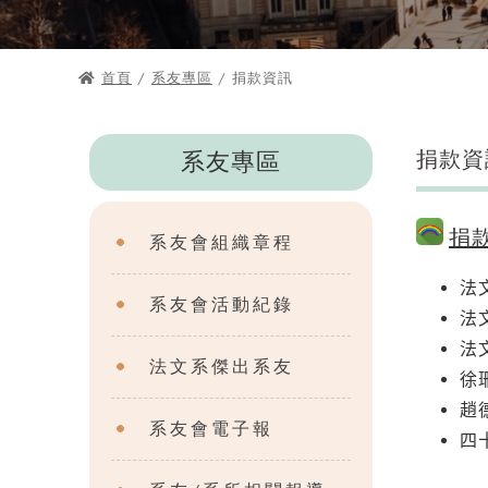
首頁
/
系友專區
/ 捐款資訊
捐款資
系友專區
捐
系友會組織章程
法
系友會活動紀錄
法
法文
法文系傑出系友
徐珊
趙
系友會電子報
四