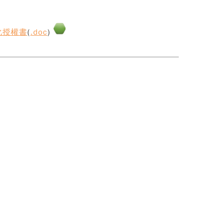
化授權書
(
.doc
)