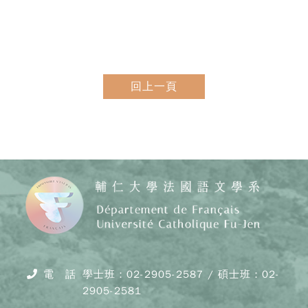
回上一頁
Copy
© 20
J
Cath
電 話
學士班：02-2905-2587 / 碩士班：02-
Unive
2905-2581
Depar
of F