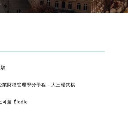
經驗
業財稅管理學分學程 - 大三楊鈞棋
 Élodie