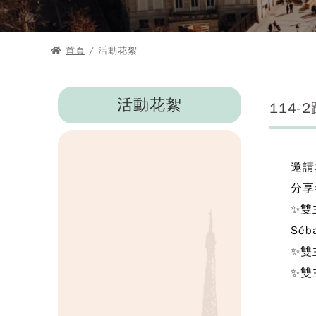
首頁
/ 活動花絮
活動花絮
114
邀請
分享
✨雙
Séba
✨雙
✨雙