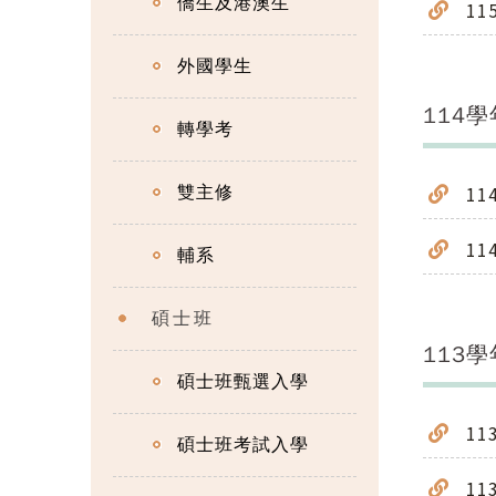
僑生及港澳生
11
外國學生
114
轉學考
11
雙主修
1
輔系
碩士班
113
碩士班甄選入學
1
碩士班考試入學
1