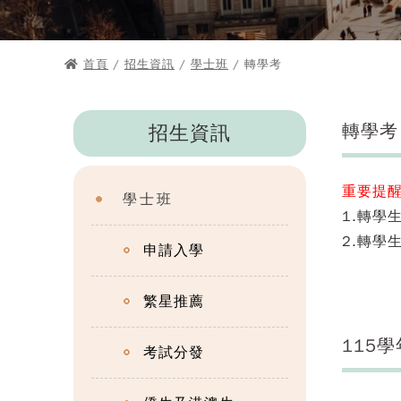
首頁
/
招生資訊
/
學士班
/ 轉學考
轉學考
招生資訊
重要提
學士班
1.轉學
2.轉學
申請入學
繁星推薦
115
考試分發