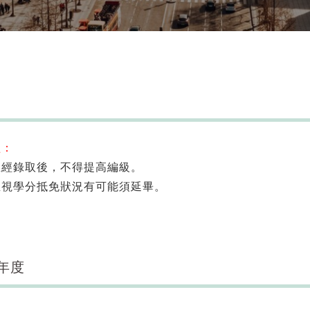
醒：
生經錄取後，不得提高編級。
生視學分抵免狀況有可能須延畢。
學年度