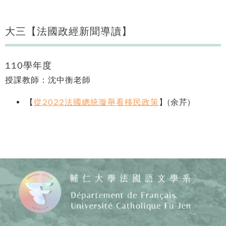
大三【法國政經新聞導讀】
110學年度
授課教師：沈中衡老師
【
從2022法國總統璇舉看移民政策
】(余芹)