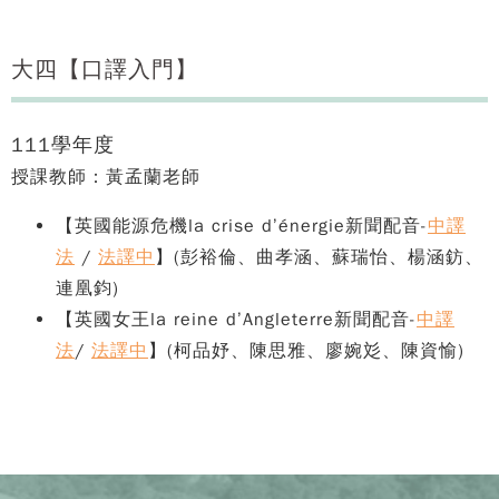
大四【口譯入門】
111學年度
授課教師：黃孟蘭老師
【英國能源危機la crise d’énergie新聞配音-
中譯
法
/
法譯中
】(彭裕倫、曲孝涵、蘇瑞怡、楊涵鈁、
連凰鈞)
【英國女王la reine d’Angleterre新聞配音-
中譯
法
/
法譯中
】(柯品妤、陳思雅、廖婉彣、陳資愉)