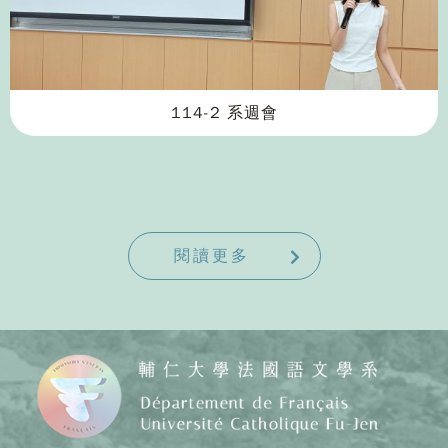
114-2 系週會
閱讀更多
Copy
© 20
J
Cath
Unive
Depar
of F
Lang