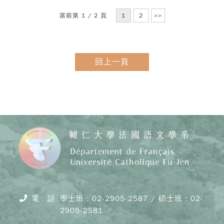
當前第 1 / 2 頁
1
2
>>
回上一頁
Copy
© 20
J
Cath
電 話
學士班：02-2905-2587 / 碩士班：02-
Unive
2905-2581
Depar
of F