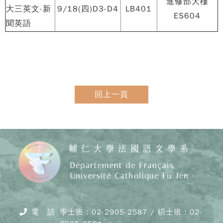
進修部大樓
大三英文-新
9/18(四)D3-D4
LB401
ES604
聞英語
回上一頁
電 話
學士班：02-2905-2587 / 碩士班：02-