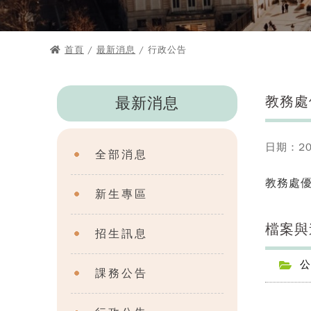
首頁
/
最新消息
/ 行政公告
教務處
最新消息
日期：202
全部消息
教務處
新生專區
檔案與
招生訊息
公
課務公告