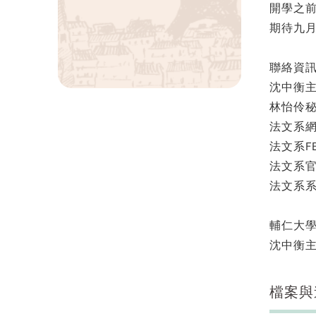
開學之
期待九月
聯絡資
沈中衡主任：
林怡伶秘書：
法文系
法文系F
法文系官
法文系系
輔仁大
沈中衡
檔案與