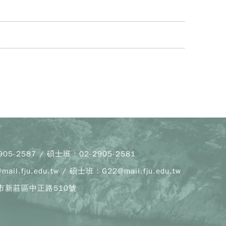
Copy
© 20
J
Cath
Unive
Depar
of F
05-2587 / 碩士班：02-2905-2581
Lang
and C
l.fju.edu.tw / 碩士班：G22@mail.fju.edu.tw
All R
Rese
北市新莊區中正路510號
Desi
B
Devi
瀏覽人