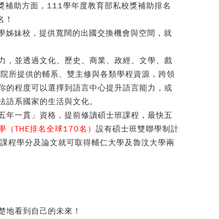
獎補助方面，111學年度教育部私校獎補助排名
名！
大學姊妹校，提供寬闊的出國交換機會與空間，就
力，並透過文化、歷史、商業、政經、文學、戲
學院所提供的輔系、雙主修與各類學程資源，跨領
你的程度可以選擇到語言中心提升語言能力，或
法語系國家的生活與文化。
五年一貫」資格，提前修讀碩士班課程，最快五
（THE排名全球170名）
設有碩士班雙聯學制計
之課程學分及論文就可取得輔仁大學及魯汶大學兩
楚地看到自己的未來！