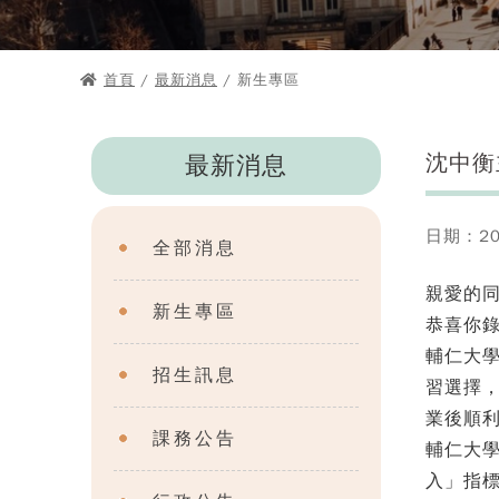
首頁
/
最新消息
/ 新生專區
沈中衡
最新消息
日期：202
全部消息
親愛的
新生專區
恭喜你
輔仁大
招生訊息
習選擇
業後順
課務公告
輔仁大學
入」指標名