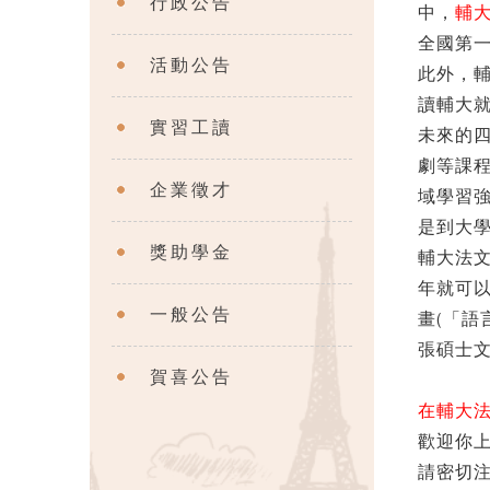
行政公告
中
，
輔
全國第一
活動公告
此外，
讀輔大
實習工讀
未來的
劇等課
企業徵才
域學習
是到大
獎助學金
輔大法
年就可
一般公告
畫(「語
張碩士
賀喜公告
在輔大
歡迎你
請密切