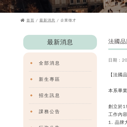
首頁
/
最新消息
/ 企業徵才
法國品牌
最新消息
日期：202
全部消息
【法國品牌
新生專區
本系畢
招生訊息
創立於1
課務公告
工作內
1. 品牌