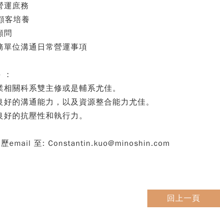
鋪營運庶務
M顧客培養
顧問
業務單位溝通日常營運事項
 ：
商業相關科系雙主修或是輔系尤佳。
有良好的溝通能力，以及資源整合能力尤佳。
要良好的抗壓性和執行力。
mail 至: Constantin.kuo@minoshin.com
回上一頁