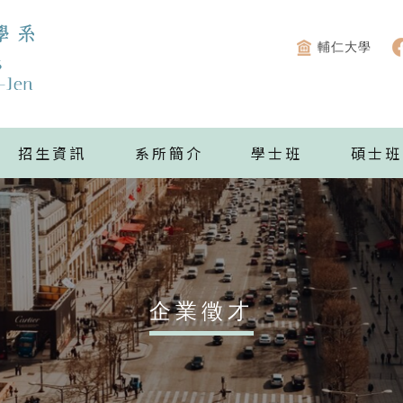
輔仁大學
招生資訊
系所簡介
學士班
碩士班
企業徵才