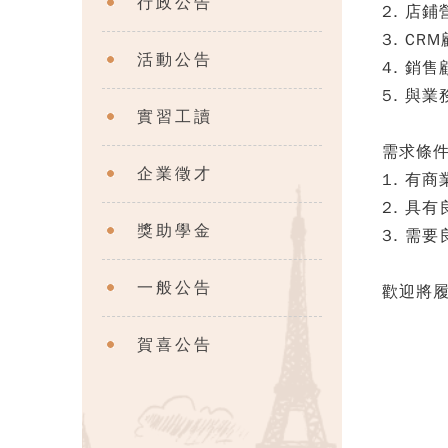
行政公告
2. 店
3. CR
活動公告
4. 銷售
5. 與
實習工讀
需求條件
企業徵才
1. 有
2. 具
獎助學金
3. 需
一般公告
歡迎將履歷e
賀喜公告