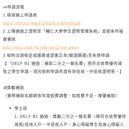
📣申請流程
1.填寫線上申請表
https://forms.gle/Fj3j9Z4LmB76xNj28
2.上傳通過之證照至「輔仁大學學生證照管理系統」並經系所秘
書審核
http://slcs.dsa.fju.edu.tw/Login.aspx
3.檢附法語檢定成績單或證書正本(驗證歸還)至系辦申請
【「DELF B1 通過：補助二分之一報名費」限符合就學優待減
免之學生申請，須另檢附申請年度有效低收、中低收證明等。】
💰獎勵補助
（實際補助名額將依年度經費調整，如經費不足，擇優補助）
學士班
1. DELF B1 通過：獎勵二分之一報名費（限符合就學優待
減免(低收入戶、中低收入戶、身心障礙學生及身心障礙人