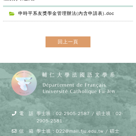
申時平系友獎學金管理辦法(內含申請表).doc
回上一頁
Copy
© 20
J
Cath
電 話
學士班：02-2905-2587 / 碩士班：02-
Unive
2905-2581
Depar
of F
信 箱
學士班：D22@mail.fju.edu.tw / 碩士
Lang