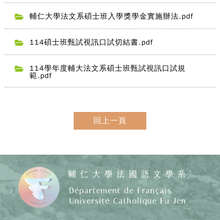
輔仁大學法文系碩士班入學獎學金實施辦法.pdf
114碩士班甄試視訊口試切結書.pdf
114學年度輔大法文系碩士班甄試視訊口試規
範.pdf
回上一頁
Copy
© 20