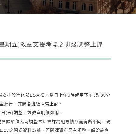
日星期五)教室支援考場之班級調整上課
場安排於進修部ES大樓，當日上午9時起至下午3點30分
教室進行，其餘各班級照常上課。
8日(五)調整上課教室明細如附。
係或開課單位臨時調整未知會課務組等情形而有所不同，請
1.18之開課資料為據，若開課資料另有調整，請洽詢各