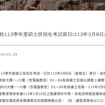
校113學年度碩士班招生考試當日(113年3月8
4-01-29
113學年度碩士班招生考試，訂於113年3月8日（星期五）舉行，試
修部大樓一~六樓（含電腦教室）D1∼D6有排課之班級以調整上課
部ES大樓一~六樓（含電腦教室）D1∼D6有排課之班級，113年3月
整教室案係依據113年1月18日之開課資料作業，為免因時間差關
掌握任課老師及開課單位的相關異動公告。（註：課程清單係以113.