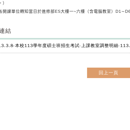
。）
各開課單位轉知當日於進修部ES大樓一~六樓（含電腦教室）D1∼D
連結
13.3.8-本校113學年度碩士班招生考試-上課教室調整明細-113.12
回上一頁