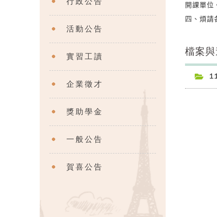
行政公告
開課單位
四、煩請
活動公告
檔案與
實習工讀
1
企業徵才
獎助學金
一般公告
賀喜公告