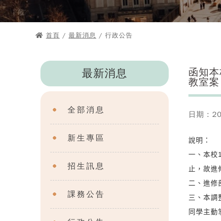
首頁
/
最新消息
/ 行政公告
函知本
最新消息
教室案
全部消息
日期：202
新生專區
說明：
一、本校
招生訊息
止，故進
二、進修
課務公告
三、本調
同學主動