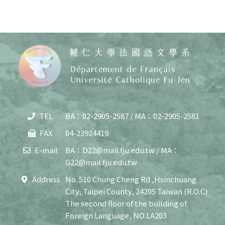
TEL
BA：02-2905-2587 / MA：02-2905-2581
Copy
© 20
FAX
04-23924419
J
Cath
E-mail
BA：D22@mail.fju.edu.tw / MA：
Unive
G22@mail.fju.edu.tw
Depar
of F
Address
No. 510 Chung Cheng Rd ,Hsinchuang
Lang
City, Taipei County, 24205 Taiwan (R.O.C)
and C
All R
The second floor of the building of
Rese
Foreign Language, NO.LA203
Desi