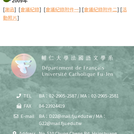
2009年
[
謝函
] [
會議紀錄
] [
會議紀錄附件一
] [
會議紀錄附件二
] [
活
動照片
]
TEL
BA：02-2905-2587 / MA：02-2905-2581
Copy
© 20
FAX
04-23924419
J
Cath
E-mail
BA：D22@mail.fju.edu.tw / MA：
Unive
G22@mail.fju.edu.tw
Depar
of F
Address
No. 510 Chung Cheng Rd ,Hsinchuang