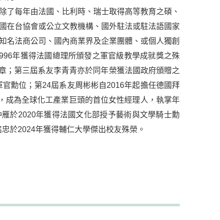
除了每年由法國、比利時、瑞士取得高等教育之碩、
國在台協會或公立文教機構、國外駐法或駐法語國家
知名法商公司、國內商業界及企業團體、或個人獨創
996年獲得法國總理所頒發之軍官級教學成就獎之殊
勳章；第三屆系友李青青亦於同年榮獲法國政府頒贈之
官勳位；第24屆系友周彬彬自2016年起擔任德國拜
裁，成為全球化工產業巨頭的首位女性經理人，執掌年
仲雁於2020年獲得法國文化部授予藝術與文學騎士勳
銘忠於2024年獲得輔仁大學傑出校友殊榮。