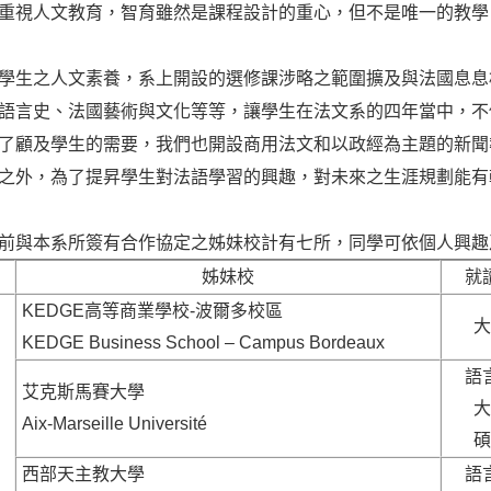
重視人文教育，智育雖然是課程設計的重心，但不是唯一的教學
學生之人文素養，系上開設的選修課涉略之範圍擴及與法國息息
語言史、法國藝術與文化等等，讓學生在法文系的四年當中，不
了顧及學生的需要，我們也開設商用法文和以政經為主題的新聞
之外，為了提昇學生對法語學習的興趣，對未來之生涯規劃能有
前與本系所簽有合作協定之姊妹校計有七所，同學可依個人興趣
姊妹校
就
KEDGE高等商業學校-波爾多校區
大
KEDGE Business School – Campus Bordeaux
語
艾克斯馬賽大學
大
Aix-Marseille Université
碩
西部天主教大學
語