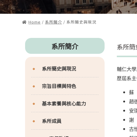
Home
/
系所簡介
/ 系所簡史與現況
系所簡介
系所簡
系所簡史與現況
輔仁大學
歷屆系主
宗旨目標與特色
蘇 
趙德
基本素養與核心能力
安琪
系所成員
謝 
古怡