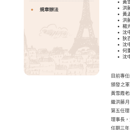
黃雪
洪藤
規章辦法
黃孟
洪藤
楊光
沈中
狄百
沈中
何重
沈
目前專任
頒發之軍
黃雪霞老
繼洪藤月
第五任理
理事長，
任期三年