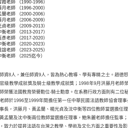
霞老師 （1990-1996）
月老師 （1996-2000）
蘭老師 （2000-2006）
月老師 （2006-2009）
貞老師 （2009-2013）
衡老師 （2013-2017）
彥老師 （2017-2020）
衡老師 （2020-2023）
誼老師 （2023-2025）
中衡老師 （2025迄今）
師資8人，兼任師資9人，皆為熱心教導、學有專精之士。趙德恕
官級教學成就獎及騎士級教學成就獎；1998年9月洪藤月老師榮
師榮獲法國教育榮譽勳位-騎士勳章。在系務行政方面則有二位
老師於1996至1999年間擔任第一任中華民國法語教師協會理事
事長，洪藤月、黃孟蘭、楊光貞及沈中衡等四位教師當選擔任理事
黃孟蘭及沈中衡兩位教師當選擔任理事，鮑朱麗老師擔任監事；狄
，致力於提昇法語在台灣之教學、學術及文化方面之重要性及影