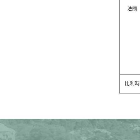
法國
比利時