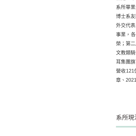
系所畢業
博士系友
外交代表
事業，各
榮；第二
文教類騎
耳集團旗
營收12
章、20
系所現