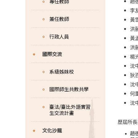
專任教師
趙德
李友
兼任教師
黃雪
洪藤
行政人員
黃孟
洪藤
國際交流
楊光
沈中
系級姊妹校
狄百
沈中
國際師生共教共學
何重
沈
臺法/臺比外語實習
生交流計畫
歷屆所長
文化沙龍
趙德