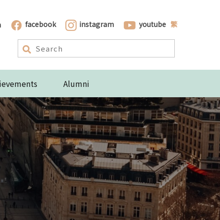
n
facebook
instagram
youtube
繁
ievements
Alumni