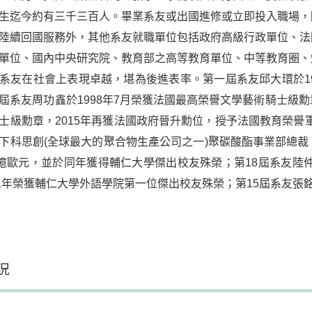
生迄今約有三千三百人。畢業系友或出國進修或立即投入職場，
陸續回國服務外，其他系友就職單位包括政府高級行政單位、法
單位、國內中央研究院、教育部之高等教育單位、中等教育圈、
系友在社會上表現卓越，堪為後進表率。第一屆系友邱大環於1
屆系友周功鑫於1998年7月榮獲法國最高榮譽文學藝術騎士級
士級勳章，2015年再獲法國政府晉升勳位，授予法國教育榮譽軍
下科思創(全球最大的聚合物生產公司之一)聚碳酸酯事業部總
1億歐元，並於同年獲得輔仁大學傑出校友殊榮
；
第18屆系友陸
21年榮獲輔仁大學外語學院第一位傑出校友殊榮；第15屆系友張
況