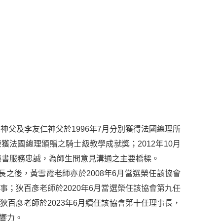
神父及李友仁神父於1996年7月分別獲得法國總理所
獲法國總理頒贈之騎士級教學成就獎；2012年10月
秘書服務忠誠，為師生間意見溝通之主要橋樑。
長之後，黃雪霞老師亦於2008年6月當選榮任該協會
；狄百彥老師於2020年6月當選榮任該協會第九任
百彥老師於2023年6月續任該協會第十任理事長，
響力。