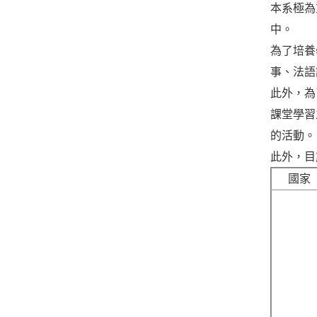
本系極為
中。
為了培養
事、法語
此外，為
課堂學習
的活動。
此外，目
國家