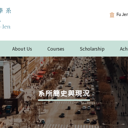
Fu Je
About Us
Courses
Scholarship
Ach
系所簡史與現況