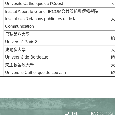
Univesité Catholique de l’Ouest
大
Institut Albert-le-Grand, IRCOM公共關係與傳播學院
Institut des Relations publiques et de la
大
Communication
巴黎第八大學
碩
Université Paris 8
波爾多大學
大
Université de Bordeaux
碩
天主教魯汶大學
大
Université Catholique de Louvain
碩
TEL
BA：02-2905-