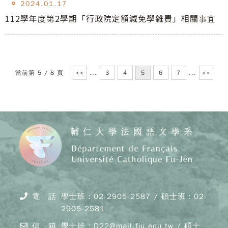
2024.01.17
112學年度第2學期「行政院定額減免學雜費」相關事宜
當前第 5 / 8 頁
<<
...
3
4
5
6
7
...
>>
Copy
© 20
J
Cath
電 話
學士班：02-2905-2587 / 碩士班：02-
Unive
2905-2581
Depar
of F
信 箱
學士班：D22@mail.fju.edu.tw / 碩士
Lang