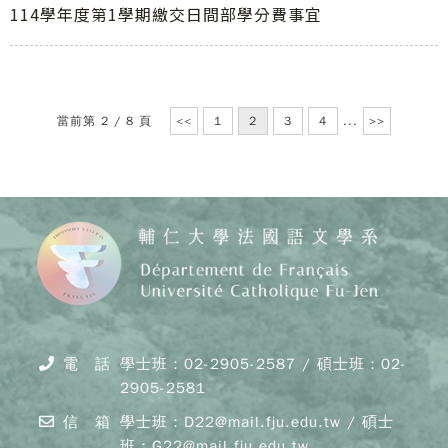
114學年度第1學期繳交日間部學分費事宜
當前第 2 / 8 頁
<<
1
2
3
4
...
>>
Copy
© 20
J
Cath
電 話
學士班：02-2905-2587 / 碩士班：02-
Unive
2905-2581
Depar
of F
信 箱
學士班：D22@mail.fju.edu.tw / 碩士
Lang
and C
班：G22@mail.fju.edu.tw